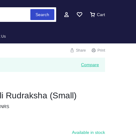
Search
Cart
t Us
Share
Print
Compare
i Rudraksha (Small)
MNRS
Available in stock