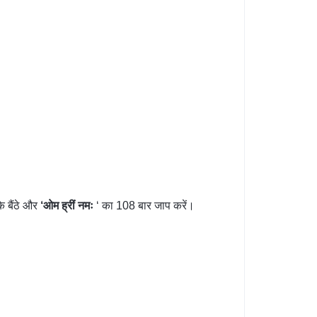
े बैंठे और
‘
ओम
ह्रीं
नमः
‘ का 108 बार जाप करें।