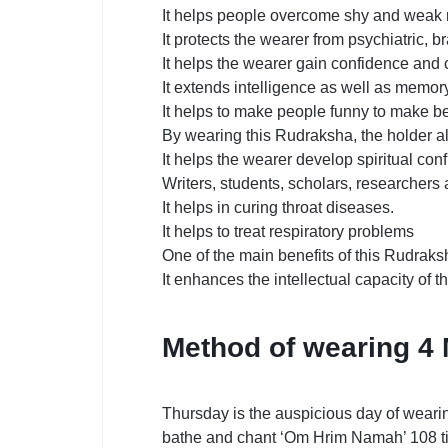
It helps people overcome shy and weak 
It protects the wearer from psychiatric, 
It helps the wearer gain confidence and c
It extends intelligence as well as memor
It helps to make people funny to make be
By wearing this Rudraksha, the holder als
It helps the wearer develop spiritual con
Writers, students, scholars, researchers 
It helps in curing throat diseases.
It helps to treat respiratory problems
One of the main benefits of this Rudraks
It enhances the intellectual capacity of t
Method of wearing 4
Thursday is the auspicious day of wearin
bathe and chant ‘Om Hrim Namah’ 108 times