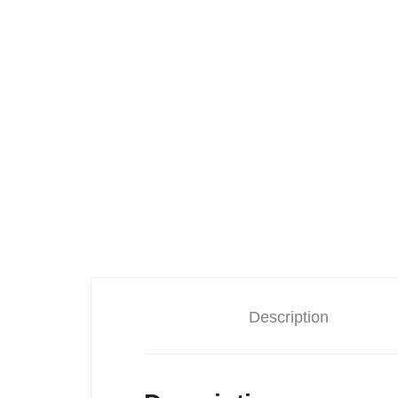
Ganesha Rudraksha (Nepali)
Garbh Gauri
Mahaprasad
Narmadeshwar Shiviling
Description