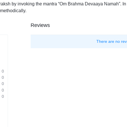
draksh by invoking the mantra “Om Brahma Devaaya Namah”. In th
 methodically.
Reviews
There are no rev
0
0
0
0
0