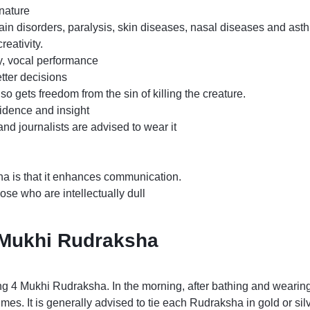
nature
brain disorders, paralysis, skin diseases, nasal diseases and as
reativity.
y, vocal performance
tter decisions
o gets freedom from the sin of killing the creature.
fidence and insight
and journalists are advised to wear it
ha is that it enhances communication.
hose who are intellectually dull
 Mukhi Rudraksha
g 4 Mukhi Rudraksha. In the morning, after bathing and wearing 
. It is generally advised to tie each Rudraksha in gold or silver